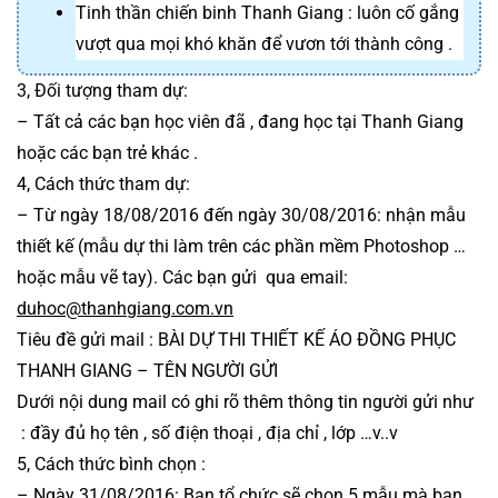
Tinh thần chiến binh Thanh Giang : luôn cố gắng 
vượt qua mọi khó khăn để vươn tới thành công .
3, Đối tượng tham dự:
– Tất cả các bạn học viên đã , đang học tại Thanh Giang 
hoặc các bạn trẻ khác .
4, Cách thức tham dự:
– Từ ngày 18/08/2016 đến ngày 30/08/2016: nhận mẫu 
thiết kế (mẫu dự thi làm trên các phần mềm Photoshop … 
hoặc mẫu vẽ tay). Các bạn gửi  qua email: 
duhoc@thanhgiang.com.vn
Tiêu đề gửi mail : BÀI DỰ THI THIẾT KẾ ÁO ĐỒNG PHỤC 
THANH GIANG – TÊN NGƯỜI GỬI
Dưới nội dung mail có ghi rõ thêm thông tin người gửi như 
 : đầy đủ họ tên , số điện thoại , địa chỉ , lớp …v..v 
5, Cách thức bình chọn : 
– Ngày 31/08/2016: Ban tổ chức sẽ chọn 5 mẫu mà ban 