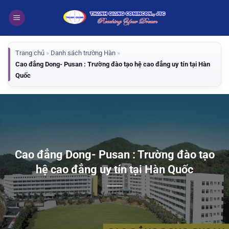
Bỏ
qua
nội
dung
Trang chủ
»
Danh sách trường Hàn
»
Cao đẳng Dong- Pusan : Trường đào tạo hệ cao đẳng uy tín tại Hàn
Quốc
Cao đẳng Dong- Pusan : Trường đào tạo
hệ cao đẳng uy tín tại Hàn Quốc