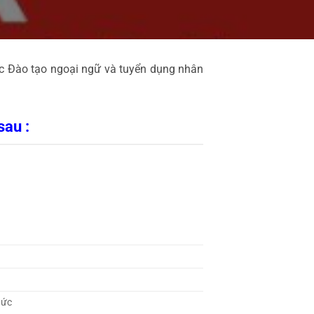
ực Đào tạo ngoại ngữ và tuyển dụng nhân
sau :
hức