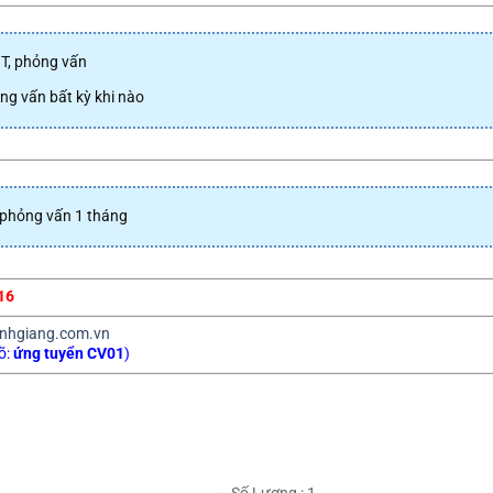
IT, phỏng vấn
g vấn bất kỳ khi nào
phỏng vấn 1 tháng
16
nhgiang.com.vn
õ:
ứng tuyển CV01
)