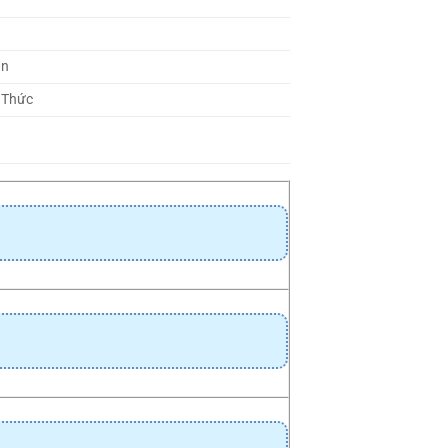
an
h Thức