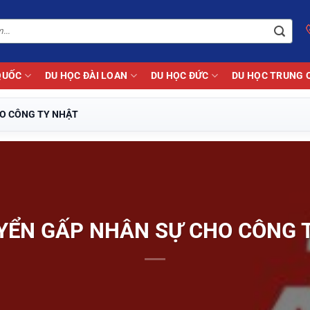
QUỐC
DU HỌC ĐÀI LOAN
DU HỌC ĐỨC
DU HỌC TRUNG 
O CÔNG TY NHẬT
YỂN GẤP NHÂN SỰ CHO CÔNG 