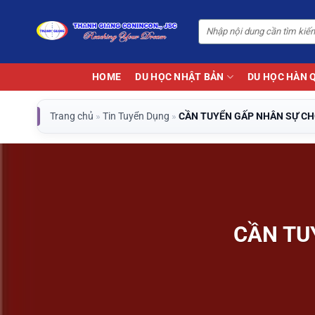
Bỏ
qua
nội
dung
HOME
DU HỌC NHẬT BẢN
DU HỌC HÀN 
Trang chủ
»
Tin Tuyển Dụng
»
CẦN TUYỂN GẤP NHÂN SỰ CH
CẦN TU