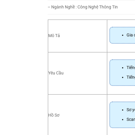
– Ngành Nghề : Công Nghệ Thông Tin
Gia 
Mô Tả
Tiến
Yêu Cầu
Tiến
Sơ y
Hồ Sơ
Scan