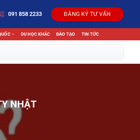
091 858 2233
ĐĂNG KÝ TƯ VẤN
QUỐC
DU HỌC KHÁC
ĐÀO TẠO
TIN TỨC
TY NHẬT