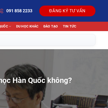
091 858 2233
ĐĂNG KÝ TƯ VẤN
QUỐC
DU HỌC KHÁC
ĐÀO TẠO
TIN TỨC
 học Hàn Quốc không?