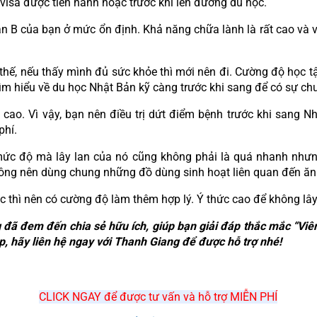
n visa được tiến hành hoặc trước khi lên đường du học.
 B của bạn ở mức ổn định. Khả năng chữa lành là rất cao và v
 thế, nếu thấy mình đủ sức khỏe thì mới nên đi. Cường độ học tậ
m hiểu về du học Nhật Bản kỹ càng trước khi sang để có sự chuẩ
t cao. Vì vậy, bạn nên điều trị dứt điểm bệnh trước khi sang N
phí.
mức độ mà lây lan của nó cũng không phải là quá nhanh nhưng 
Không nên dùng chung những đồ dùng sinh hoạt liên quan đến ă
thì nên có cường độ làm thêm hợp lý. Ý thức cao để không lâ
ọng đã đem đến chia sẻ hữu ích, giúp bạn giải đáp thắc mắc “Vi
p, hãy liên hệ ngay với Thanh Giang để được hỗ trợ nhé!
CLICK NGAY để được tư vấn và hỗ trợ MIỄN PHÍ