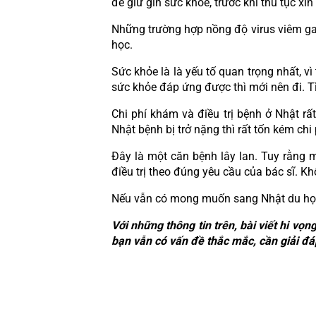
để giữ gìn sức khỏe, trước khi thủ tục xi
Những trường hợp nồng độ virus viêm gan
học.
Sức khỏe là là yếu tố quan trọng nhất, vì
sức khỏe đáp ứng được thì mới nên đi. Tì
Chi phí khám và điều trị bệnh ở Nhật rấ
Nhật bệnh bị trở nặng thì rất tốn kém chi 
Đây là một căn bệnh lây lan. Tuy rằng 
điều trị theo đúng yêu cầu của bác sĩ. 
Nếu vẫn có mong muốn sang Nhật du học 
Với những thông tin trên, bài viết hi v
bạn vẫn có vấn đề thắc mắc, cần giải đá