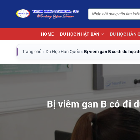
Bỏ
qua
nội
dung
HOME
DU HỌC NHẬT BẢN
DU HỌC HÀN 
Trang chủ
»
Du Học Hàn Quốc
»
Bị viêm gan B có đi du học
Bị viêm gan B có đi