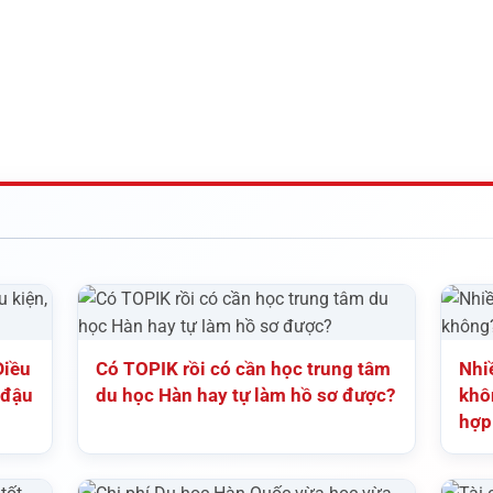
Điều
Có TOPIK rồi có cần học trung tâm
Nhi
 đậu
du học Hàn hay tự làm hồ sơ được?
khôn
hợp