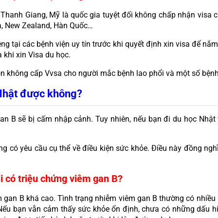
Thanh Giang, Mỹ là quốc gia tuyệt đối không chấp nhận visa c
da, New Zealand, Hàn Quốc…
ng tại các bệnh viện uy tín trước khi quyết định xin visa để n
 khi xin Visa du học.
òn không cấp Vvsa cho người mắc bệnh lao phổi và một số bệnh
 Nhật được không?
n B sẽ bị cấm nhập cảnh. Tuy nhiên, nếu bạn đi du học Nhật th
g có yêu cầu cụ thể về điều kiện sức khỏe. Điều này đồng nghĩ
ại có triệu chứng viêm gan B?
iêm gan B khá cao. Tình trạng nhiễm viêm gan B thường có nhiều
 Nếu bạn vẫn cảm thấy sức khỏe ổn định, chưa có những dấu hi