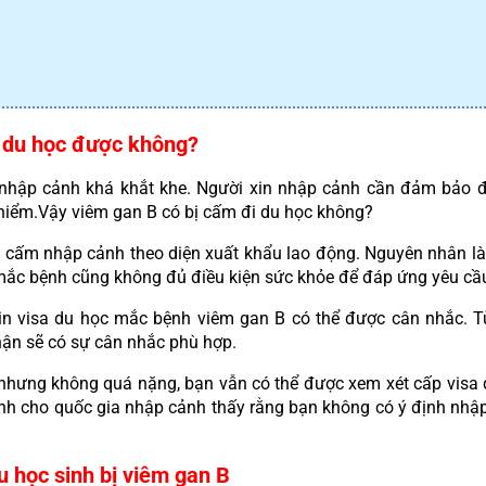
đi du học được không?
 nhập cảnh khá khắt khe. Người xin nhập cảnh cần đảm bảo điề
hiểm.Vậy viêm gan B có bị cấm đi du học không?
ị cấm nhập cảnh theo diện xuất khẩu lao động. Nguyên nhân là
mắc bệnh cũng không đủ điều kiện sức khỏe để đáp ứng yêu cầu
xin visa du học mắc bệnh viêm gan B có thể được cân nhắc. Tù
hận sẽ có sự cân nhắc phù hợp.
hưng không quá nặng, bạn vẫn có thể được xem xét cấp visa du 
nh cho quốc gia nhập cảnh thấy rằng bạn không có ý định nhập c
 học sinh bị viêm gan B