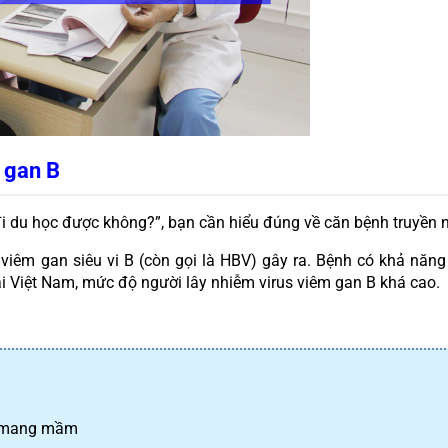
 gan B
 đi du học được không?”, bạn cần hiểu đúng về căn bệnh truyền 
iêm gan siêu vi B (còn gọi là HBV) gây ra. Bệnh có khả năng 
i Việt Nam, mức độ người lây nhiễm virus viêm gan B khá cao.
h mang mầm