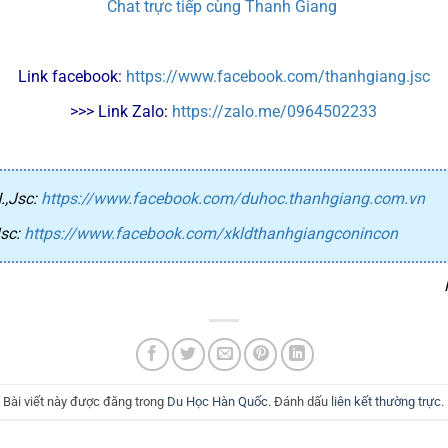
Chat trực tiếp cùng Thanh Giang
Link facebook: 
https://www.facebook.com/thanhgiang.jsc
>>> Link Zalo
: 
https://zalo.me/0964502233
,Jsc
:
https://www.facebook.com/duhoc.thanhgiang.com.vn
sc
:
https://www.facebook.com/xkldthanhgiangconincon
Bài viết này được đăng trong
Du Học Hàn Quốc
. Đánh dấu
liên kết thường trực
.