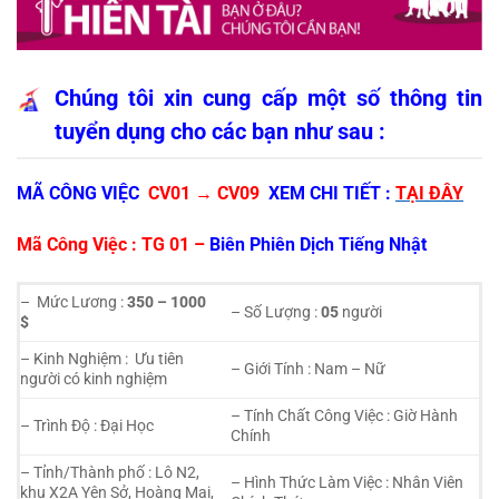
Chúng tôi xin cung cấp một số thông tin
tuyển dụng cho các bạn như sau :
MÃ CÔNG VIỆC
CV01
→
CV09
XEM CHI TIẾT :
TẠI ĐÂY
Mã Công Việc : TG 01 –
Biên Phiên Dịch Tiếng Nhật
– Mức Lương :
350 – 1000
– Số Lượng :
05
người
$
– Kinh Nghiệm : Ưu tiên
– Giới Tính : Nam – Nữ
người có kinh nghiệm
– Tính Chất Công Việc : Giờ Hành
– Trình Độ : Đại Học
Chính
– Tỉnh/Thành phố : Lô N2,
– Hình Thức Làm Việc : Nhân Viên
khu X2A Yên Sở, Hoàng Mai,