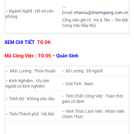
–
– Ngành Nghề : Hồ sơ văn
Email:
nhansu@thanhgiang.com.vn
phòng
(Ứng viên ghi rõ : Họ & Tên – Tên Mã
Công Việc Đầy Đủ)
XEM CHI TIẾT
TG 04:
Mã Công Việc : TG 05 –
Quản Sinh
– Mức Lương : Thỏa thuận
– Số Lượng : 03 người
– Kinh Nghiệm : Ưu tiên
– Giới Tính : Nam
người có kinh nghiệm
– Tính Chất Công Việc : Toàn thời
– Trình Độ : Không yêu cầu
gian cố định
– Hình Thức Làm Việc : Nhân Viên
– Tỉnh/Thành phố : Hà Nội
Chính Thức