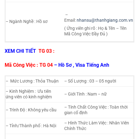
–
Email:
nhansu@thanhgiang.com.vn
– Ngành Nghề : Hồ sơ
( Ứng viên ghi rõ : Họ & Tên – Tên
Mã Công Việc Đầy Đủ )
XEM CHI TIẾT
TG 03 :
Mã Công Việc : TG 04
– Hồ Sơ , Visa Tiếng Anh
– Mức Lương : Thỏa Thuận
– Số Lượng : 03 – 05 người
– Kinh Nghiệm : Ưu tiên
– Giới Tính : Nam – nữ
ứng viên có kinh nghiệm
– Tính Chất Công Việc : Toàn thời
– Trình Độ : Không yêu cầu
gian cố định
– Hình Thức Làm Việc : Nhân Viên
– Tỉnh/Thành phố : Hà Nội
Chính Thức