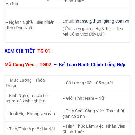
Chính Thức
Hà Nội
–
Email:
nhansu@thanhgiang.com.vn
– Ngành Nghề : Biên phiên
dịch tiếng Nhật
( Ứng viên ghi rõ : Họ & Tên – Tên
Mã Công Việc Đầy Đủ )
XEM CHI TIẾT
TG 01
:
Mã Công Việc :
TG02
– Kế Toán Hành Chính Tổng Hợp
– Mức Lương : Thỏa
– Số Lượng : 03 – 05 người
Thuận
– Kinh Nghiệm : Ưu tiên
– Giới Tính : Nam – Nữ
người có kinh nghiệm
– Tính Chất Công Việc : Toàn thời
– Trình Độ : Không yêu cầu
gian cố định
– Hình Thức Làm Việc : Nhân Viên
– Tỉnh/Thành phố : Hà Nội
Chính Thức