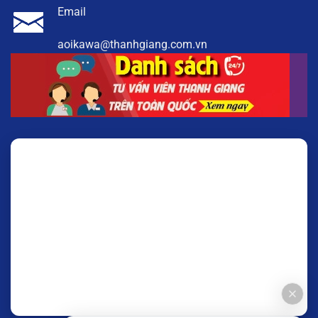
Email
aoikawa@thanhgiang.com.vn