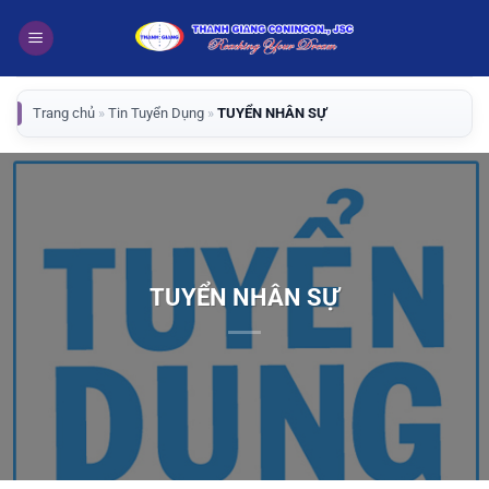
Bỏ
qua
nội
dung
Trang chủ
»
Tin Tuyển Dụng
»
TUYỂN NHÂN SỰ
TUYỂN NHÂN SỰ