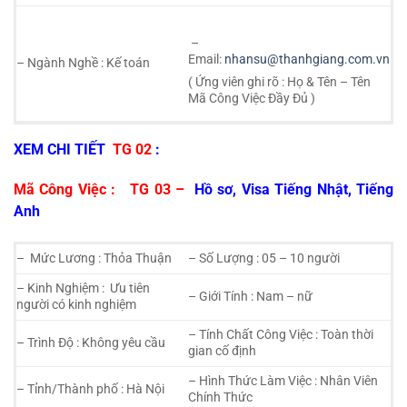
–
Email:
nhansu@thanhgiang.com.vn
– Ngành Nghề : Kế toán
( Ứng viên ghi rõ : Họ & Tên – Tên
Mã Công Việc Đầy Đủ )
XEM CHI TIẾT
TG 02
:
Mã Công Việc :
TG 03 –
Hồ sơ, Visa Tiếng Nhật, Tiếng
Anh
– Mức Lương : Thỏa Thuận
– Số Lượng : 05 – 10 người
– Kinh Nghiệm : Ưu tiên
– Giới Tính : Nam – nữ
người có kinh nghiệm
– Tính Chất Công Việc : Toàn thời
– Trình Độ : Không yêu cầu
gian cố định
– Hình Thức Làm Việc : Nhân Viên
– Tỉnh/Thành phố : Hà Nội
Chính Thức