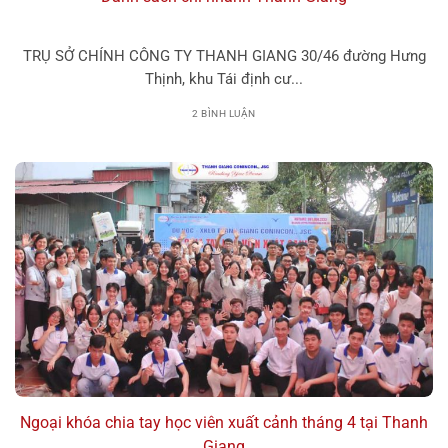
TRỤ SỞ CHÍNH CÔNG TY THANH GIANG 30/46 đường Hưng
Thịnh, khu Tái định cư...
2 BÌNH LUẬN
Ngoại khóa chia tay học viên xuất cảnh tháng 4 tại Thanh
Giang