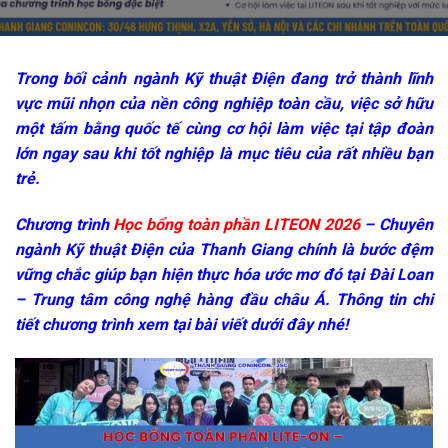
Trong bối cảnh ngành Kỹ thuật Điện đang trở thành lĩnh
vực mũi nhọn của nền công nghiệp toàn cầu, việc sở hữu
một tấm bằng quốc tế cùng cơ hội làm việc tại tập đoàn
lớn ngay sau khi tốt nghiệp là mục tiêu của rất nhiều bạn
trẻ.
Chương trình
Học bổng toàn phần LITEON 2026
– Chuyên
ngành Kỹ thuật Điện của Thanh Giang chính là bước đệm
vững chắc giúp bạn hiện thực hóa ước mơ đó tại Đài Loan
– Trung tâm công nghệ hàng đầu châu Á. Thông tin chi
tiết chương trình xem tại bài viết dưới đây nhé!