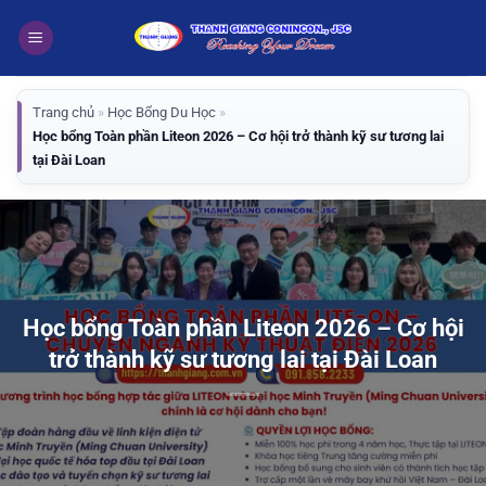
Bỏ
qua
nội
dung
Trang chủ
»
Học Bổng Du Học
»
Học bổng Toàn phần Liteon 2026 – Cơ hội trở thành kỹ sư tương lai
tại Đài Loan
Học bổng Toàn phần Liteon 2026 – Cơ hội
trở thành kỹ sư tương lai tại Đài Loan