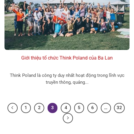
Giới thiệu tổ chức Think Poland của Ba Lan
Think Poland là công ty duy nhất hoạt động trong lĩnh vực
truyền thông, quảng...
1
2
3
4
5
6
…
32