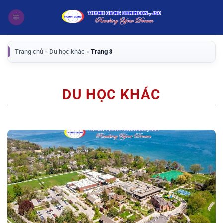
Bỏ
qua
nội
dung
Trang chủ
»
Du học khác
»
Trang 3
DU HỌC KHÁC