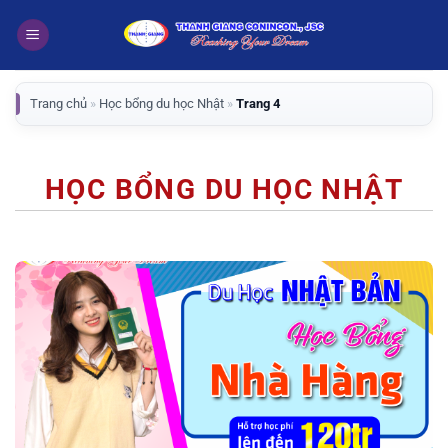
Bỏ
qua
nội
dung
Trang chủ
»
Học bổng du học Nhật
»
Trang 4
HỌC BỔNG DU HỌC NHẬT